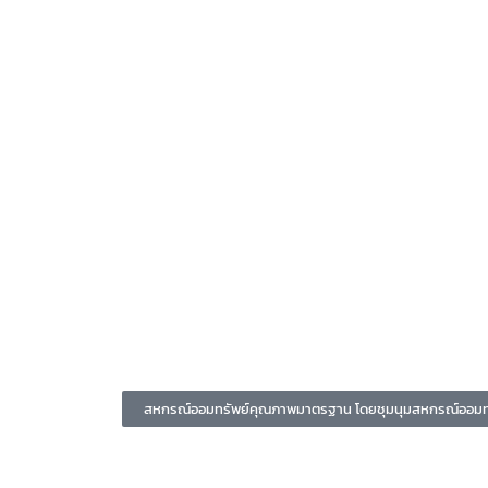
สหกรณ์ออมทรัพย์คุณภาพมาตรฐาน โดยชุมนุมสหกรณ์ออมทรั