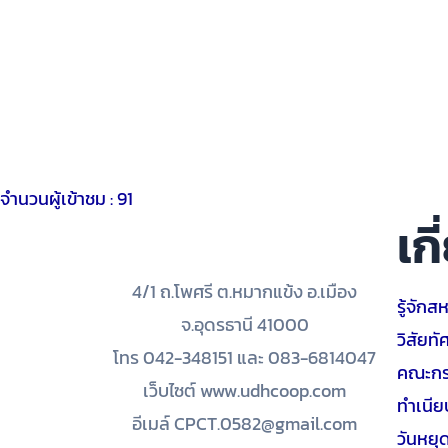
จำนวนผู้เข้าชม :
91
เก
4/1 ถ.โพศรี ต.หมากแข้ง อ.เมือง
รู้จักส
จ.อุดรธานี 41000
วิสัยทั
โทร 042-348151 และ 083-6814047
คณะกร
เว็บไซต์ www.udhcoop.com
ทำเนี
อีเมล์ CPCT.0582@gmail.com
วันหยุ