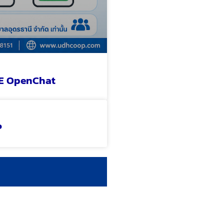
INE OpenChat
P