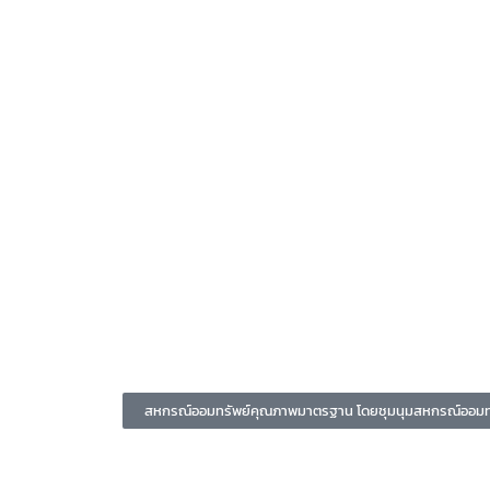
สหกรณ์ออมทรัพย์คุณภาพมาตรฐาน โดยชุมนุมสหกรณ์ออมทรั