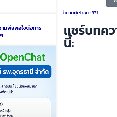
ด
จำนวนผู้เข้าชม :
331
แชร์บทคว
วามพึงพอใจต่อการ
69
นี้: