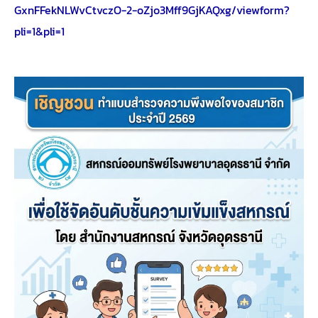
GxnFFekNLWvCtvczO-2-oZjo3Mff9GjKAQxg/viewform?
pli=1&pli=1